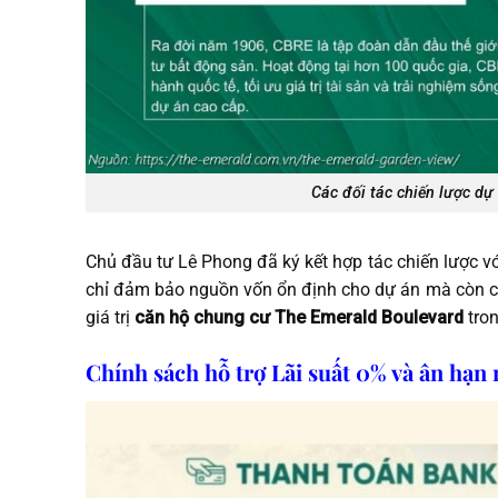
Các đối tác chiến lược dự
Chủ đầu tư Lê Phong đã ký kết hợp tác chiến lược
chỉ đảm bảo nguồn vốn ổn định cho dự án mà còn cu
giá trị
căn hộ chung cư The Emerald Boulevard
tron
Chính sách hỗ trợ Lãi suất 0% và ân hạn 