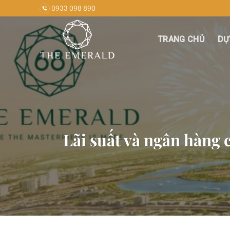
Bỏ
0933 098 890
qua
nội
TRANG CHỦ
DỰ
dung
Lãi suất và ngân hàng