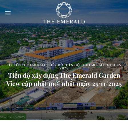
Bỏ
qua
nội
dung
TIN TỨC THE EMERALD
,
TIẾN ĐỘ
,
TIẾN ĐỘ THE EMERALD GARDEN
VIEW
Tiến độ xây dựng The Emerald Garden
View cập nhật mới nhất ngày 25/11/2025