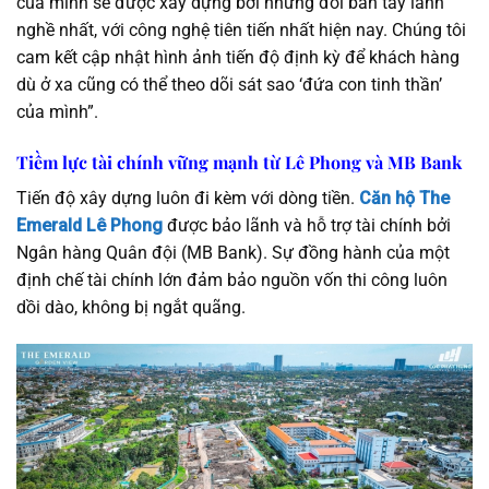
của mình sẽ được xây dựng bởi những đôi bàn tay lành
nghề nhất, với công nghệ tiên tiến nhất hiện nay. Chúng tôi
cam kết cập nhật hình ảnh tiến độ định kỳ để khách hàng
dù ở xa cũng có thể theo dõi sát sao ‘đứa con tinh thần’
của mình”.
Tiềm lực tài chính vững mạnh từ Lê Phong và MB Bank
Tiến độ xây dựng luôn đi kèm với dòng tiền.
Căn hộ The
Emerald Lê Phong
được bảo lãnh và hỗ trợ tài chính bởi
Ngân hàng Quân đội (MB Bank). Sự đồng hành của một
định chế tài chính lớn đảm bảo nguồn vốn thi công luôn
dồi dào, không bị ngắt quãng.