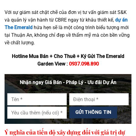
Với sự giám sát chặt chẽ của đơn vị tư vấn giám sát S&K
và quản lý vận hành từ CBRE ngay từ khâu thiết kế,
dự án
The Emerald
hứa hẹn sẽ là một công trình biểu tượng mới
tại Thuận An, không chỉ đẹp về thẩm mỹ mà còn bền vững
về chất lượng.
Hotline Mua Bán + Cho Thuê + Ký Gửi The Emerald
Garden View :
0937.098.890
Nhận ngay Giá Bán - Pháp Lý - Ưu đãi Dự Án
Ý nghĩa của tiến độ xây dựng đối với giá trị dự