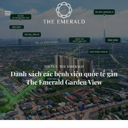
Bỏ
qua
nội
dung
TIN TỨC THE EMERALD
Danh sách các bệnh viện quốc tế gần
The Emerald Garden View