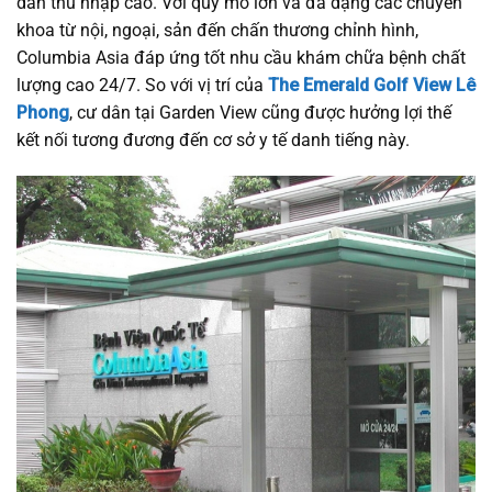
dân thu nhập cao. Với quy mô lớn và đa dạng các chuyên
khoa từ nội, ngoại, sản đến chấn thương chỉnh hình,
Columbia Asia đáp ứng tốt nhu cầu khám chữa bệnh chất
lượng cao 24/7. So với vị trí của
The Emerald Golf View Lê
Phong
, cư dân tại Garden View cũng được hưởng lợi thế
kết nối tương đương đến cơ sở y tế danh tiếng này.