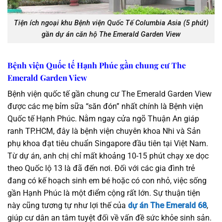
Tiện ích ngoại khu Bệnh viện Quốc Tế Columbia Asia (5 phút)
gần dự án căn hộ The Emerald Garden View
Bệnh viện Quốc tế Hạnh Phúc gần chung cư The
Emerald Garden View
Bệnh viện quốc tế gần chung cư The Emerald Garden View
được các mẹ bỉm sữa “săn đón” nhất chính là Bệnh viện
Quốc tế Hạnh Phúc. Nằm ngay cửa ngõ Thuận An giáp
ranh TP.HCM, đây là bệnh viện chuyên khoa Nhi và Sản
phụ khoa đạt tiêu chuẩn Singapore đầu tiên tại Việt Nam.
Từ dự án, anh chị chỉ mất khoảng 10-15 phút chạy xe dọc
theo Quốc lộ 13 là đã đến nơi. Đối với các gia đình trẻ
đang có kế hoạch sinh em bé hoặc có con nhỏ, việc sống
gần Hạnh Phúc là một điểm cộng rất lớn. Sự thuận tiện
này cũng tương tự như lợi thế của
dự án The Emerald 68
,
giúp cư dân an tâm tuyệt đối về vấn đề sức khỏe sinh sản.