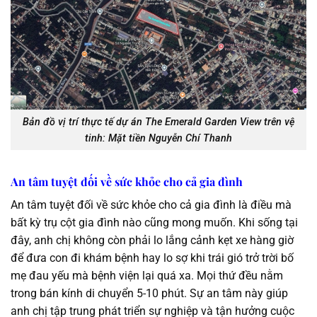
Bản đồ vị trí thực tế dự án The Emerald Garden View trên vệ
tinh: Mặt tiền Nguyễn Chí Thanh
An tâm tuyệt đối về sức khỏe cho cả gia đình
An tâm tuyệt đối về sức khỏe cho cả gia đình là điều mà
bất kỳ trụ cột gia đình nào cũng mong muốn. Khi sống tại
đây, anh chị không còn phải lo lắng cảnh kẹt xe hàng giờ
để đưa con đi khám bệnh hay lo sợ khi trái gió trở trời bố
mẹ đau yếu mà bệnh viện lại quá xa. Mọi thứ đều nằm
trong bán kính di chuyển 5-10 phút. Sự an tâm này giúp
anh chị tập trung phát triển sự nghiệp và tận hưởng cuộc