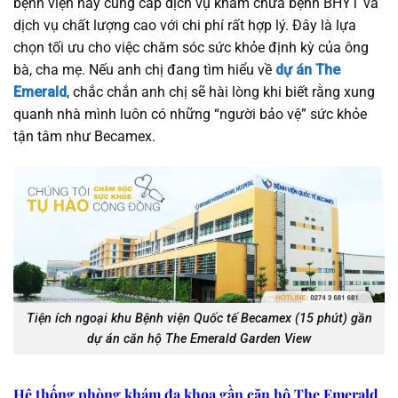
bệnh viện này cung cấp dịch vụ khám chữa bệnh BHYT và
dịch vụ chất lượng cao với chi phí rất hợp lý. Đây là lựa
chọn tối ưu cho việc chăm sóc sức khỏe định kỳ của ông
bà, cha mẹ. Nếu anh chị đang tìm hiểu về
dự án The
Emerald
, chắc chắn anh chị sẽ hài lòng khi biết rằng xung
quanh nhà mình luôn có những “người bảo vệ” sức khỏe
tận tâm như Becamex.
Tiện ích ngoại khu Bệnh viện Quốc tế Becamex (15 phút) gần
dự án căn hộ The Emerald Garden View
Hệ thống phòng khám đa khoa gần căn hộ The Emerald