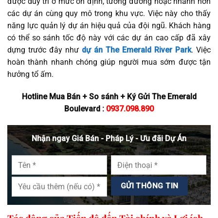
được duy trì ở mức ổn định, tương đương hoặc nhanh hơn
các dự án cùng quy mô trong khu vực. Việc này cho thấy
năng lực quản lý dự án hiệu quả của đội ngũ. Khách hàng
có thể so sánh tốc độ này với các dự án cao cấp đã xây
dựng trước đây như
dự án The Emerald River Park
. Việc
hoàn thành nhanh chóng giúp người mua sớm được tận
hưởng tổ ấm.
Hotline Mua Bán + So sánh + Ký Gửi The Emerald
Boulevard :
0937.098.890
Nhận ngay Giá Bán - Pháp Lý - Ưu đãi Dự Án
Tác động của Tiến độ đến Tài chính và Lợi ích