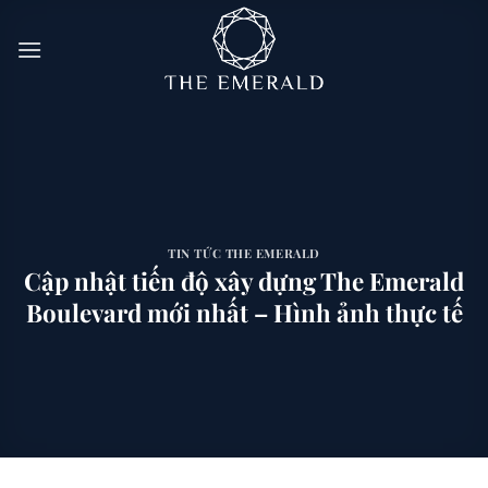
Bỏ
qua
nội
dung
TIN TỨC THE EMERALD
Cập nhật tiến độ xây dựng The Emerald
Boulevard mới nhất – Hình ảnh thực tế