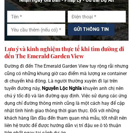
Nhận ngay Giá Bán - Pháp Lý - Ưu đãi Dự Án
Lưu ý và kinh nghiệm thực tế khi tìm đường đi
đến The Emerald Garden View
Đường đi đến The Emerald Garden View tuy rộng rãi nhưng
cũng có những khung giờ cao điểm mà lượng xe container
di chuyển khá đông. Là người thường xuyên đi lại trên
tuyến đường này,
Nguyễn Lộc Nghĩa
khuyên anh chị nên
chú ý tốc độ và làn đường quy định. Việc sử dụng các ứng
dụng chỉ đường thông minh cũng là một cách hay để cập
nhật tình hình giao thông thời gian thực. Đối với những
khách hàng lần đầu đến tham quan nhà mẫu, tốt nhất nên
liên hệ trước để được hướng dẫn vị trí đậu xe ô tô thuận
tiện nhất ngay tại sảnh dự án.