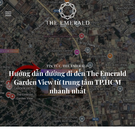
Bỏ
qua
nội
dung
TIN TỨC THE EMERALD
Hướng dẫn đường đi đến The Emerald
Garden View từ trung tâm TP.HCM
nhanh nhất