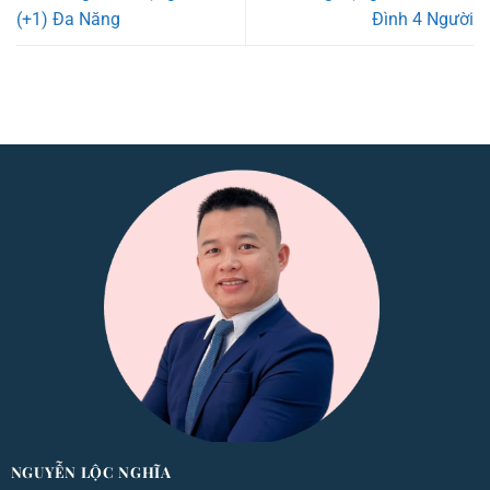
(+1) Đa Năng
Đình 4 Người
NGUYỄN LỘC NGHĨA