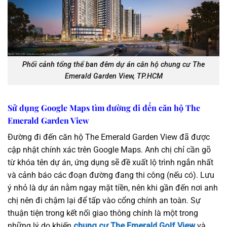
Phối cảnh tổng thể ban đêm dự án căn hộ chung cư The
Emerald Garden View, TP.HCM
Sử dụng Google Maps tìm đường đi đến căn hộ The
Emerald Garden View
Đường đi đến căn hộ The Emerald Garden View đã được
cập nhật chính xác trên Google Maps. Anh chị chỉ cần gõ
từ khóa tên dự án, ứng dụng sẽ đề xuất lộ trình ngắn nhất
và cảnh báo các đoạn đường đang thi công (nếu có). Lưu
ý nhỏ là dự án nằm ngay mặt tiền, nên khi gần đến nơi anh
chị nên đi chậm lại để tấp vào cổng chính an toàn. Sự
thuận tiện trong kết nối giao thông chính là một trong
những lý do khiến
chung cư The Emerald Golf View
và