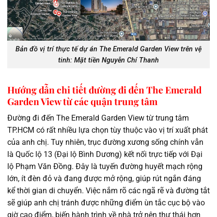
Bản đồ vị trí thực tế dự án The Emerald Garden View trên vệ
tinh: Mặt tiền Nguyễn Chí Thanh
Hướng dẫn chi tiết đường đi đến The Emerald
Garden View từ các quận trung tâm
Đường đi đến The Emerald Garden View từ trung tâm
TP.HCM có rất nhiều lựa chọn tùy thuộc vào vị trí xuất phát
của anh chị. Tuy nhiên, trục đường xương sống chính vẫn
là Quốc lộ 13 (Đại lộ Bình Dương) kết nối trực tiếp với Đại
lộ Phạm Văn Đồng. Đây là tuyến đường huyết mạch rộng
lớn, ít đèn đỏ và đang được mở rộng, giúp rút ngắn đáng
kể thời gian di chuyển. Việc nắm rõ các ngã rẽ và đường tắt
sẽ giúp anh chị tránh được những điểm ùn tắc cục bộ vào
giờ cao điểm, biến hành trình về nhà trở nên thư thái hơn