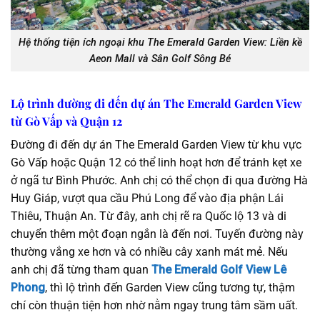
Hệ thống tiện ích ngoại khu The Emerald Garden View: Liền kề
Aeon Mall và Sân Golf Sông Bé
Lộ trình đường đi đến dự án The Emerald Garden View
từ Gò Vấp và Quận 12
Đường đi đến dự án The Emerald Garden View từ khu vực
Gò Vấp hoặc Quận 12 có thể linh hoạt hơn để tránh kẹt xe
ở ngã tư Bình Phước. Anh chị có thể chọn đi qua đường Hà
Huy Giáp, vượt qua cầu Phú Long để vào địa phận Lái
Thiêu, Thuận An. Từ đây, anh chị rẽ ra Quốc lộ 13 và di
chuyển thêm một đoạn ngắn là đến nơi. Tuyến đường này
thường vắng xe hơn và có nhiều cây xanh mát mẻ. Nếu
anh chị đã từng tham quan
The Emerald Golf View Lê
Phong
, thì lộ trình đến Garden View cũng tương tự, thậm
chí còn thuận tiện hơn nhờ nằm ngay trung tâm sầm uất.