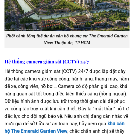
Phối cảnh tổng thể dự án căn hộ chung cư The Emerald Garden
View Thuận An, TP.HCM
Hệ thống camera giám sát (CCTV) 24/7
Hệ thống camera giám sát (CCTV) 24/7 được lắp đặt dày
đặc tại các khu vực công cộng: hành lang, thang máy, hầm
để xe, công viên, hồ bơi… Camera có độ phân giải cao, khả
năng quan sát tốt trong điều kiện thiếu sáng (hồng ngoại).
Dữ liệu hình ảnh được lưu trữ trong thời gian dài để phục
vụ công tác truy xuất khi cần thiết. Đây là “mắt thần” hỗ trợ
đắc lực cho đội ngũ bảo vệ. Nếu anh chị đang cân nhắc về
mức giá để sở hữu sự an toàn này, hãy xem qua
khu căn
hộ The Emerald Garden View
, chắc chắn anh chị sẽ thấy