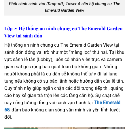
Phối cảnh sảnh vào (Drop-off) Tower A căn hộ chung cư The
Emerald Garden View
Lớp 2: Hệ thống an ninh chung cư The Emerald Garden
View tại sảnh đón
Hệ thống an ninh chung cư The Emerald Garden View tại
sảnh đón đóng vai trò như một “màng lọc” thứ hai. Tại khu
vực sảnh lễ tân (Lobby), luôn có nhân viên trực và camera
giám sát góc rộng bao quát toàn bộ không gian. Những
người không phải là cư dân sẽ không thể tự ý đi lại lung
tung nếu không có sự bảo lãnh hoặc hướng dẫn của lễ tân.
Quy trình này giúp ngăn chặn các đối tượng tiếp thị, quảng
cáo hay kẻ gian trà trộn lên các tầng căn hộ. Sự chặt chẽ
này cũng tương đồng với cách vận hành tại
The Emerald
68
, đảm bảo không gian sống văn minh và yên tĩnh tuyệt
đối.