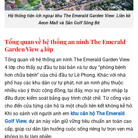
Hệ thống tiện ích ngoại khu The Emerald Garden View: Liền kề
Aeon Mall và Sân Golf Sông Bé
Tổng quan về hệ thống an ninh The Emerald
Garden View 4 lớp
Tổng quan về hệ thống an ninh The Emerald Garden View
4 lớp cho thấy sự đầu tư bài bản và tư duy “phòng bệnh
hơn chữa bệnh” của chủ đầu tư Lê Phong. Khác với nhà
phố hay các khu dân cư tự phát, nơi an ninh phụ thuộc
nhiều vào ý thức cộng đồng, tại đây, mọi sự xâm nhập lạ
đều được kiểm soát bằng quy trình chặt chẽ. Từ cổng vào
cho đến cửa từng căn hộ là một chuỗi liên kết không kẽ hở.
Khi so sánh với người anh em
khu căn hộ The Emerald
Golf View
, dự án này vẫn giữ vững tiêu chuẩn an toàn cao
cấp, giúp cư dân tận hưởng cuộc sống riêng tư trọn vẹn mà
không lo bị làm phiền.