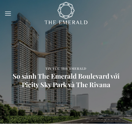
Bỏ
qua
nội
dung
TIN TỨC THE EMERALD
So sánh The Emerald Boulevard với
Picity Sky Park và The Rivana