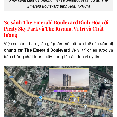
Phối cảnh khối đế thương mại và Shophouse tại dự án The
Emerald Boulevard Bình Hòa, TPHCM
So sánh The Emerald Boulevard Bình Hòa với
Picity Sky Park và The Rivana: Vị trí và Chất
lượng
Việc so sánh ba dự án giúp làm nổi bật ưu thế của
căn hộ
chung cư The Emerald Boulevard
về vị trí chiến lược và
bảo chứng chất lượng xây dựng từ các đơn vị uy tín.