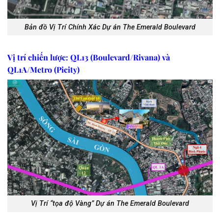
Bản đồ Vị Trí Chính Xác Dự án The Emerald Boulevard
Vị trí chiến lược: QL13 (Boulevard/Rivana) và
QL1A/Metro (Picity)
Vị Trí “tọa độ Vàng” Dự án The Emerald Boulevard